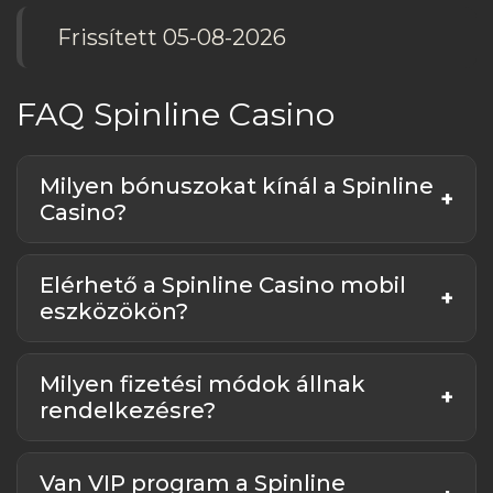
Frissített 05-08-2026
FAQ Spinline Casino
Milyen bónuszokat kínál a Spinline
Casino?
A Spinline Casino egy négy lépcsős
üdvözlőcsomagot kínál, amely akár 800 000
Elérhető a Spinline Casino mobil
HUF bónuszt és 800 ingyenes pörgetést is
eszközökön?
tartalmazhat. Emellett számos folyamatos
promóció, mint például a Bonus Rush Naptár
Igen, a Spinline Casino teljes mértékben
és a Heti Pörgetés Parádé is elérhető. A
optimalizált mobil eszközökre, és közvetlenül
Milyen fizetési módok állnak
Spinline Casino Bonus részleteiről a promóciós
a böngészőn keresztül működik iOS és
rendelkezésre?
oldalon tájékozódhat.
Android rendszereken. Nincs dedikált Spinline
Casino App, de a mobil verzió tükrözi az asztali
A Spinline Casino számos fizetési módot
funkciókat, így a Spinline Casino Mobile
támogat, beleértve a kriptovalutákat és az e-
Van VIP program a Spinline