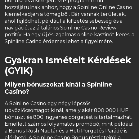
bónusz és a kiterjedt VIP program mind
hozzájárulnak ahhoz, hogy a Spinline Online Casino
kiemelkedjen a tömegből. Bár vannak területek,
ahol fejlődhet, például a kifizetési sebesség és a
navigáció, az általános Spinline Casino Review
pozitív. Ha egy új és izgalmas online kaszinót keres, a
Spinline Casino érdemes lehet a figyelmére.
Gyakran Ismételt Kérdések
(GYIK)
Milyen bónuszokat kínál a Spinline
Casino?
A Spinline Casino egy négy lépcsős
üdvözlőcsomagot kínál, amely akár 800 000 HUF
bónuszt és 800 ingyenes pörgetést is tartalmazhat.
Emellett számos folyamatos promóció, mint például
a Bonus Rush Naptár és a Heti Pörgetés Parádé is
elérhető. A Spinline Casino Bonus részleteiről a