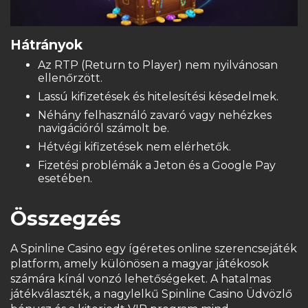
Hátrányok
Az RTP (Return to Player) nem nyilvánosan
ellenőrzött.
Lassú kifizetések és hitelesítési késedelmek.
Néhány felhasználó zavaró vagy nehézkes
navigációról számolt be.
Hétvégi kifizetések nem elérhetők.
Fizetési problémák a Jeton és a Google Pay
esetében.
Összegzés
A Spinline Casino egy ígéretes online szerencsejáték
platform, amely különösen a magyar játékosok
számára kínál vonzó lehetőségeket. A hatalmas
játékválaszték, a nagylelkű Spinline Casino Üdvözlő