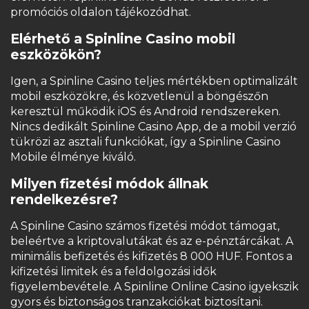
promóciós oldalon tájékozódhat.
Elérhető a Spinline Casino mobil
eszközökön?
Igen, a Spinline Casino teljes mértékben optimalizált
mobil eszközökre, és közvetlenül a böngészőn
keresztül működik iOS és Android rendszereken.
Nincs dedikált Spinline Casino App, de a mobil verzió
tükrözi az asztali funkciókat, így a Spinline Casino
Mobile élménye kiváló.
Milyen fizetési módok állnak
rendelkezésre?
A Spinline Casino számos fizetési módot támogat,
beleértve a kriptovalutákat és az e-pénztárcákat. A
minimális befizetés és kifizetés 8 000 HUF. Fontos a
kifizetési limitek és a feldolgozási idők
figyelembevétele. A Spinline Online Casino igyekszik
gyors és biztonságos tranzakciókat biztosítani.