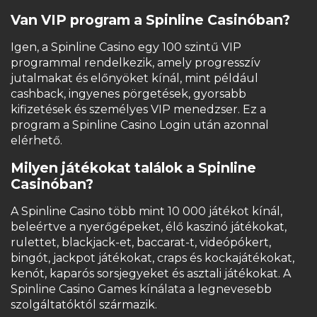
Van VIP program a Spinline Casinóban?
Igen, a Spinline Casino egy 100 szintű VIP
programmal rendelkezik, amely progresszív
jutalmakat és előnyöket kínál, mint például
cashback, ingyenes pörgetések, gyorsabb
kifizetések és személyes VIP menedzser. Ez a
program a Spinline Casino Login után azonnal
elérhető.
Milyen játékokat találok a Spinline
Casinóban?
A Spinline Casino több mint 10 000 játékot kínál,
beleértve a nyerőgépeket, élő kaszinó játékokat,
rulettet, blackjack-et, baccarat-t, videópókert,
bingót, jackpot játékokat, craps és kockajátékokat,
kenót, kaparós sorsjegyeket és asztali játékokat. A
Spinline Casino Games kínálata a legnevesebb
szolgáltatóktól származik.