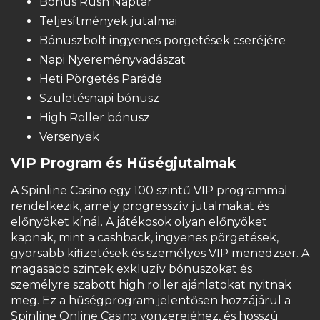
Bonus Rush Naptár
Teljesítmények jutalmai
Bónuszbolt ingyenes pörgetések cseréjére
Napi Nyereményvadászat
Heti Pörgetés Parádé
Születésnapi bónusz
High Roller bónusz
Versenyek
VIP Program és Hűségjutalmak
A Spinline Casino egy 100 szintű VIP programmal
rendelkezik, amely progresszív jutalmakat és
előnyöket kínál. A játékosok olyan előnyöket
kapnak, mint a cashback, ingyenes pörgetések,
gyorsabb kifizetések és személyes VIP menedzser. A
magasabb szintek exkluzív bónuszokat és
személyre szabott high roller ajánlatokat nyitnak
meg. Ez a hűségprogram jelentősen hozzájárul a
Spinline Online Casino vonzerejéhez, és hosszú