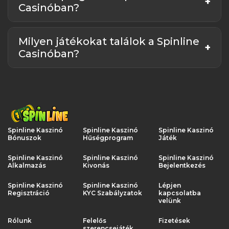
élménye kiváló.
pénztárcákat. A minimális befizetés és kifizetés
Casinóban?
8 000 HUF. Fontos a kifizetési limitek és a
feldolgozási idők figyelembevétele. A Spinline
Igen, a Spinline Casino egy 100 szintű VIP
Online Casino igyekszik gyors és biztonságos
programmal rendelkezik, amely progresszív
Milyen játékokat találok a Spinline
tranzakciókat biztosítani.
jutalmakat és előnyöket kínál, mint például
Casinóban?
cashback, ingyenes pörgetések, gyorsabb
kifizetések és személyes VIP menedzser. Ez a
A Spinline Casino több mint 10 000 játékot
program a Spinline Casino Login után azonnal
kínál, beleértve a nyerőgépeket, élő kaszinó
elérhető.
játékokat, rulettet, blackjack-et, baccarat-t,
videópókert, bingót, jackpot játékokat, craps és
kockajátékokat, kenót, kaparós sorsjegyeket és
asztali játékokat. A Spinline Casino Games
Spinline Kaszinó
Spinline Kaszinó
Spinline Kaszinó
Bónuszok
Hűségprogram
Játék
kínálata a legnevesebb szolgáltatóktól
származik.
Spinline Kaszinó
Spinline Kaszinó
Spinline Kaszinó
Alkalmazás
Kivonás
Bejelentkezés
Spinline Kaszinó
Spinline Kaszinó
Lépjen
Regisztráció
KYC Szabályzatok
kapcsolatba
velünk
Rólunk
Felelős
Fizetések
szerencsejáték