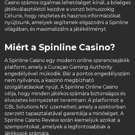
Casino számos izgalmas lehetőséget kínál, a bőséges
játékválasztéktól kezdve a vonzó bónuszokig.
Célunk, hogy részletes és hasznos információkat
nyújtsunk, amelyek segítenek eligazodni a Spinline
világában, és maximalizálni a játékélményt.
Miért a Spinline Casino?
A Spinline Casino egy modern online szerencsejáték
platform, amely a Curaçao Gaming Authority
engedélyével működik. Bár a pontos engedélyszám
nem nyilvános, a kaszinó megbízható
szolgáltatásokat nyújt. A Spinline Online Casino
célja, hogy minden játékos számára biztonságos és
élvezetes környezetet teremtsen. A platformot a
GBL Solutions N.V. üzemelteti, amely a szektorban
szerzett tapasztalatával garantálja a minőséget. A
Spinline Casino Review során kiemeljük azokat a
szempontokat, amelyek a legfontosabbak a
játékosok számára.