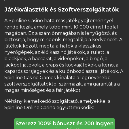
Játékválaszték és Szoftverszolgáltatók
A Spinline Casino hatalmas játékgyűjteménnyel
rendelkezik, amely több mint 10 000 címet foglal
magában. Ez a szám önmagában is lenyűgöző, és
biztosítja, hogy mindenki megtalálja a kedvencét. A
játékok között megtalálhatók a klasszikus
nyerőgépek, az élő kaszinó játékok, a rulett, a
blackjack, a baccarat, a videópóker, a bingó, a
jackpot játékok, a craps és kockajátékok, a keno, a
kaparós sorsjegyek és a különböző asztali játékok. A
Spinline Casino Games kínálata a legnevesebb
szoftverszolgáltatóktól származik, ami garantálja a
magas minőséget és a fair játékot.
Néhány kiemelkedő szolgáltató, amelyekkel a
Spinline Online Casino együttműködik:
Szerezz 100% bónuszt és 200 ingyen